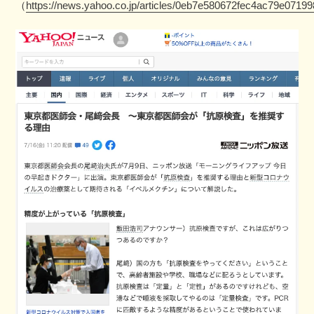
（
https://news.yahoo.co.jp/articles/0eb7e580672fec4ac79e071