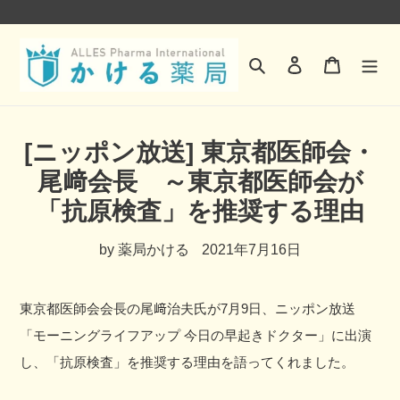
コ
ン
検索
ログイン
カート
テ
ン
ツ
[ニッポン放送] 東京都医師会・
に
尾﨑会長 ～東京都医師会が
ス
「抗原検査」を推奨する理由
キ
ッ
by 薬局かける
2021年7月16日
プ
す
東京都医師会会長の尾﨑治夫氏が7月9日、ニッポン放送
る
「モーニングライフアップ 今日の早起きドクター」に出演
し、「抗原検査」を推奨する理由を語ってくれました。