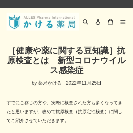
コ
ン
検索
ログイン
カート
テ
ン
ツ
［健康や薬に関する豆知識］抗
に
原検査とは 新型コロナウイル
ス
ス感染症
キ
ッ
by 薬局かける
2022年11月25日
プ
す
すでにご存じの方や、実際に検査された方も多くなってき
る
たと思いますが、改めて抗原検査（抗原定性検査）に関し
てご紹介させていただきます。