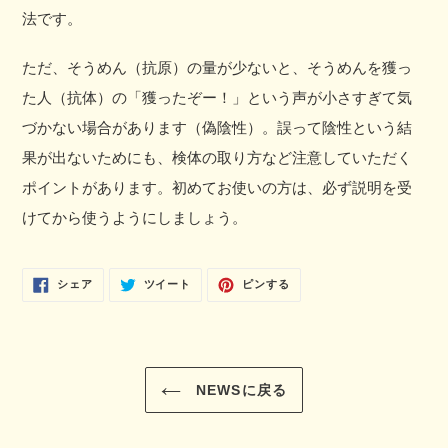
法です。
ただ、そうめん（抗原）の量が少ないと、そうめんを獲っ
た人（抗体）の「獲ったぞー！」という声が小さすぎて気
づかない場合があります（偽陰性）。誤って陰性という結
果が出ないためにも、検体の取り方など注意していただく
ポイントがあります。初めてお使いの方は、必ず説明を受
けてから使うようにしましょう。
FACEBOOK
TWITTER
PINTEREST
シェア
ツイート
ピンする
で
に
で
シ
投
ピ
ェ
稿
ン
ア
す
す
す
る
る
る
NEWSに戻る