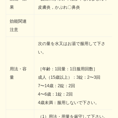
果
皮膚炎，かぶれ〇鼻炎
効能関連
注意
次の量を水又はお湯で服用して下さ
い。
用法・容
［年齢：1回量：1日服用回数］
量
成人（15歳以上）：3錠：2〜3回
7〜14歳：2錠：2回
4〜6歳：1錠：2回
4歳未満：服用しないで下さい。
（1）用法・用量を厳守して下さい。