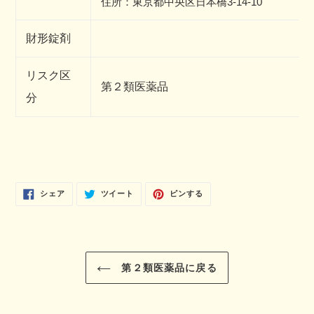
住所：東京都中央区日本橋3-14-10
財形
錠剤
リスク区
第２類医薬品
分
FACEBOOK
TWITTER
PINTEREST
シェア
ツイート
ピンする
で
に
で
シ
投
ピ
ェ
稿
ン
ア
す
す
す
る
る
る
第２類医薬品に戻る