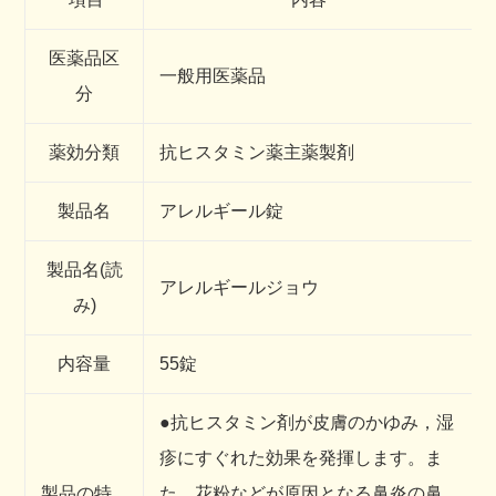
医薬品区
一般用医薬品
分
薬効分類
抗ヒスタミン薬主薬製剤
製品名
アレルギール錠
製品名(読
アレルギールジョウ
み)
内容量
55錠
●抗ヒスタミン剤が皮膚のかゆみ，湿
疹にすぐれた効果を発揮します。ま
製品の特
た，花粉などが原因となる鼻炎の鼻