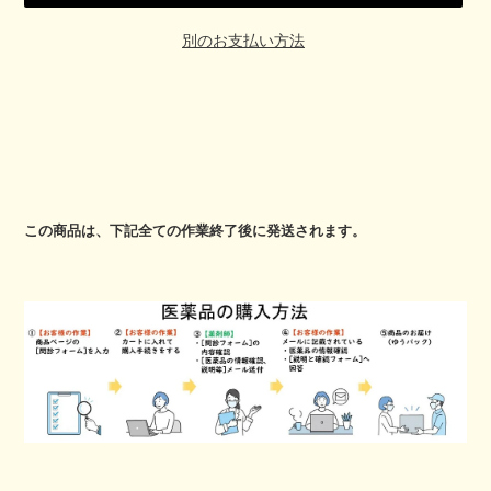
別のお支払い方法
カ
ー
ト
に
この商品は、下記全ての作業終了後に発送されます。
商
品
を
追
加
す
る