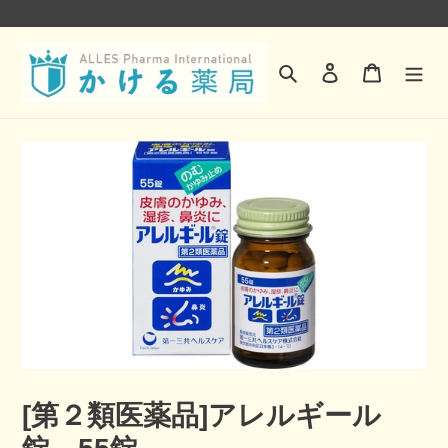
コ
ン
検索
ログイン
カート
テ
ン
ツ
に
ス
キ
ッ
プ
す
る
[第２類医薬品]アレルギール
錠 55錠