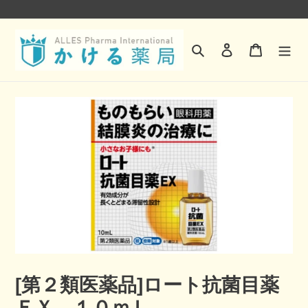
コ
ン
検索
ログイン
カート
テ
ン
ツ
に
ス
キ
ッ
プ
す
る
[第２類医薬品]ロート抗菌目薬
ＥＸ １０ｍＬ