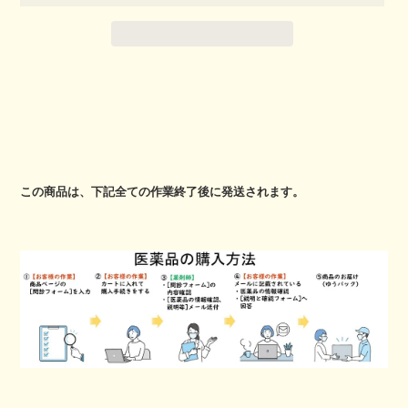
カ
ー
ト
に
この商品は、下記全ての作業終了後に発送されます。
商
品
を
追
加
す
る