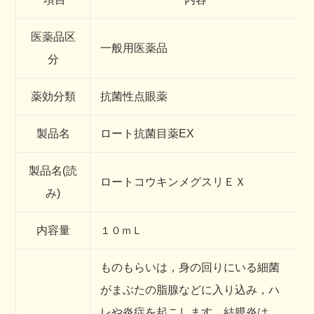
医薬品区
一般用医薬品
分
薬効分類
抗菌性点眼薬
製品名
ロート抗菌目薬EX
製品名(読
ロートコウキンメグスリＥＸ
み)
内容量
１０ｍＬ
ものもらいは，身の回りにいる細菌
がまぶたの脂腺などに入り込み，ハ
レや炎症を起こします。結膜炎は，