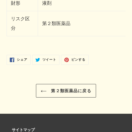
財形
液剤
リスク区
第２類医薬品
分
FACEBOOK
TWITTER
PINTEREST
シェア
ツイート
ピンする
で
に
で
シ
投
ピ
ェ
稿
ン
ア
す
す
す
る
る
る
第２類医薬品に戻る
サイトマップ