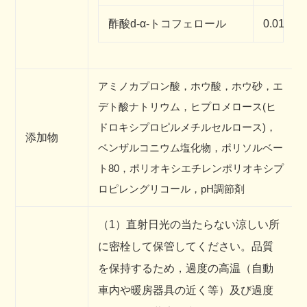
酢酸d-α-トコフェロール
0.01％
アミノカプロン酸，ホウ酸，ホウ砂，エ
デト酸ナトリウム，ヒプロメロース(ヒ
ドロキシプロピルメチルセルロース)，
添加物
ベンザルコニウム塩化物，ポリソルベー
ト80，ポリオキシエチレンポリオキシプ
ロピレングリコール，pH調節剤
（1）直射日光の当たらない涼しい所
に密栓して保管してください。品質
を保持するため，過度の高温（自動
車内や暖房器具の近く等）及び過度