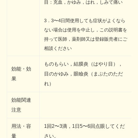
目：充血，かゆみ，はれ，しみて痛い
3．3〜4日間使用しても症状がよくなら
ない場合は使用を中止し，この説明書を
持って医師，薬剤師又は登録販売者にご
相談ください
ものもらい，結膜炎（はやり目），
効能・効
目のかゆみ，眼瞼炎（まぶたのただ
果
れ）
効能関連
注意
用法・容
1回2〜3滴，1日5〜6回点眼してくだ
量
さい。