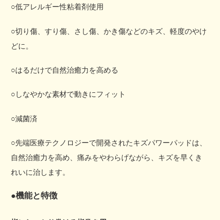
○低アレルギー性粘着剤使用
に
商
○
切り傷、すり傷、さし傷、かき傷などのキズ、軽度のやけ
品
どに。
を
○はるだけで自然治癒力を高める
追
加
○しなやかな素材で動きにフィット
す
る
○減菌済
○先端医療テクノロジーで開発されたキズパワーパッドは、
自然治癒力を高め、痛みをやわらげながら、キズを早くき
れいに治します。
●機能と特徴