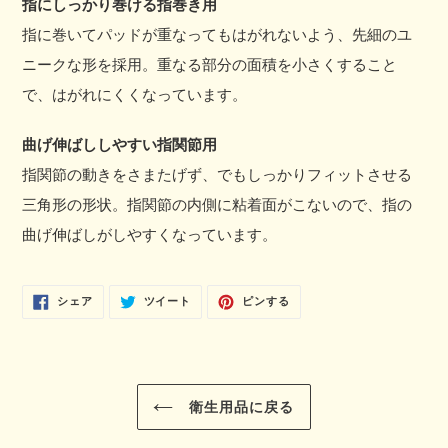
指にしっかり巻ける指巻き用
指に巻いてパッドが重なってもはがれないよう、先細のユ
ニークな形を採用。重なる部分の面積を小さくすること
で、はがれにくくなっています。
曲げ伸ばししやすい指関節用
指関節の動きをさまたげず、でもしっかりフィットさせる
三角形の形状。指関節の内側に粘着面がこないので、指の
曲げ伸ばしがしやすくなっています。
FACEBOOK
TWITTER
PINTEREST
シェア
ツイート
ピンする
で
に
で
シ
投
ピ
ェ
稿
ン
ア
す
す
す
る
る
る
衛生用品に戻る