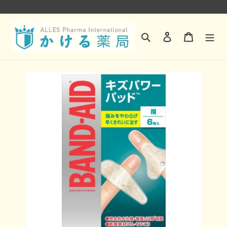
コ
ン
検索
ログイン
カート
テ
ン
ツ
に
ス
キ
ッ
プ
す
る