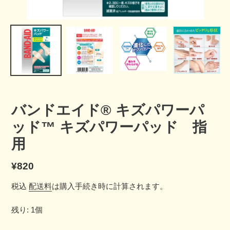
バンドエイド® キズパワーパ
ッド™ キズパワーパッド 指
用
通
¥820
常
税込
配送料
は購入手続き時に計算されます。
価
残り: 1個
格