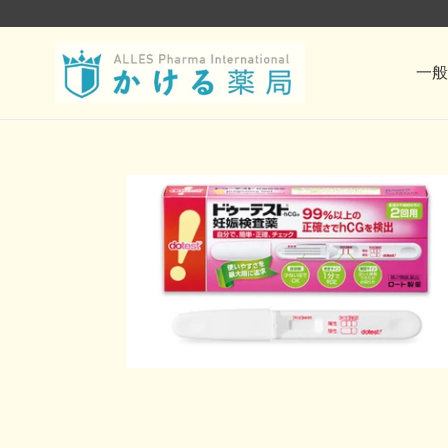
コ
ン
一般
テ
ン
ツ
に
ス
キ
ッ
プ
す
る