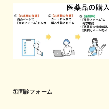
を
追
加
す
る
①問診フォーム