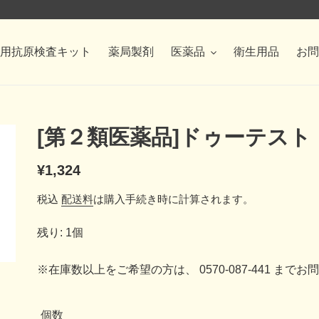
用抗原検査キット
薬局製剤
医薬品
衛生用品
お問
[第２類医薬品]ドゥーテスト・
通
¥1,324
常
税込
配送料
は購入手続き時に計算されます。
価
残り: 1個
格
※在庫数以上をご希望の方は、 0570-087-441 まで
個数