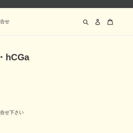
検索
ログイン
カート
合せ
hCGa
お問合せ下さい