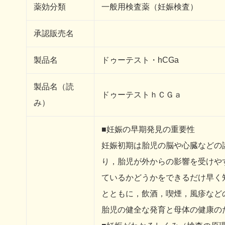
薬効分類
一般用検査薬（妊娠検査）
承認販売名
製品名
ドゥーテスト・hCGa
製品名（読
ドゥーテストｈＣＧａ
み）
■妊娠の早期発見の重要性
妊娠初期は胎児の脳や心臓などの
り，胎児が外からの影響を受けや
ているかどうかをできるだけ早く
とともに，飲酒，喫煙，風疹など
胎児の健全な発育と母体の健康の